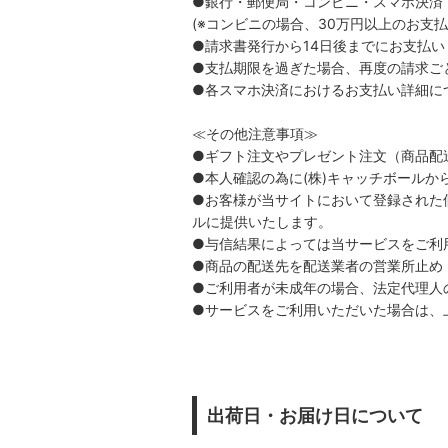
●銀行・郵便局・コンビニ・スマホ決済
(※コンビニの場合、30万円以上のお支
●請求書発行から14日後までにお支払い
●支払期限を過ぎた場合、再度の請求ごと
●各スマホ決済におけるお支払い詳細に
≪その他注意事項≫
●ギフト注文やプレゼント注文（商品配
●本人確認の為に(株)キャッチボール
●お客様が当サイトにおいて登録された個
ルに提供いたします。
●与信結果によっては当サービスをご利
●商品の配送先を配送業者の営業所止め
●ご利用者が未成年の場合、法定代理人
●サービスをご利用いただいた場合は、
出荷日・お届け日について