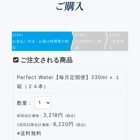
STEP1
STEP2
STEP3
お支払い方法・お届け時間帯の指
入力内容のご確
ご注文完
定
認
了
ご注文される商品
Perfect Water【毎月定期便】330ml × １
箱（２４本）
数量：
3,218
円
初回合計価格：
(税込)
6,220
円
2回目以降合計価格：
(税込)
※送料無料