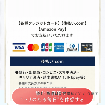
・
お得な定期便とは、30日～60日ごとに商品を自動でお届けする定期コースです。
・
周期は30日～60日の範囲内で自由にお選びいただけます。
・
2回目以降は1箱（24本）20％OFFの6,220円（税込）でお届けいたします。箱数も
自由にお選びいただけます（1箱ご注文の場合は別途送料660円、2箱以上ご注文の
場合は送料無料です）。
・
2回目以降は、次回お届け予定日の8日前までであれば、マイページにていつでも定
期便の周期変更・休止が可能です（ご変更等のない場合は、定期便が継続されま
す）。
定期便についての詳細はこちらから
※1 離島は別途送料がかかります
※
転売目的でのご購入は、固くお断りいたします。転売の可能性が疑われる不自然な
量のご注文は、お電話にて確認させていただく、またはご注文をキャンセルさせて
※離島は別途送料がかかります
いただく可能性がございます。
※初回限定価格でのご購入は1世帯につき1回までとなります