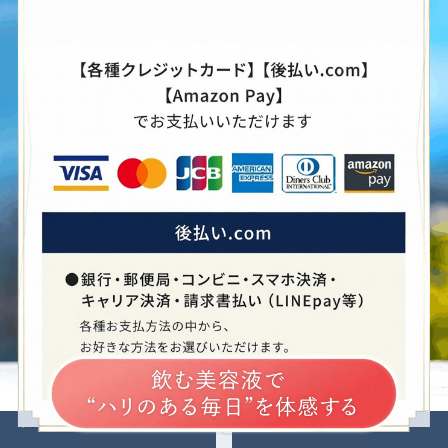
・
お得な定期便とは、30日～60日ごとに商品を自動でお届けする定期コースです。
・
周期は30日～60日の範囲内で自由にお選びいただけます。
・
2回目以降は1箱（24本）20％OFFの6,220円（税込）でお届けいたします。箱数も
自由にお選びいただけます（1箱ご注文の場合は別途送料660円、2箱以上ご注文の
場合は送料無料です）。
・
2回目以降は、次回お届け予定日の8日前までであれば、マイページにていつでも定
期便の周期変更・休止が可能です（ご変更等のない場合は、定期便が継続されま
す）。
定期便についての詳細はこちらから
※
転売目的でのご購入は、固くお断りいたします。転売の可能性が疑われる不自然な
量のご注文は、お電話にて確認させていただく、またはご注文をキャンセルさせて
※離島は別途送料がかかります
いただく可能性がございます。
※初回限定価格でのご購入は1世帯につき1回までとなります